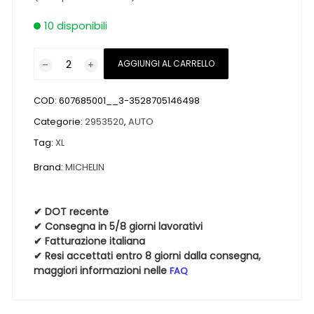
10 disponibili
Pneumatici
AGGIUNGI AL CARRELLO
nuovi
MICHELIN
COD:
607685001__3-3528705146498
PILOT
SPORT
Categorie:
2953520
,
AUTO
A/S
Tag:
XL
4
Brand:
MICHELIN
XL
MO1
295
✔ DOT recente
35
✔ Consegna in 5/8 giorni lavorativi
20
✔ Fatturazione italiana
✔ Resi accettati entro 8 giorni dalla consegna,
105V
maggiori informazioni nelle
FAQ
quantità