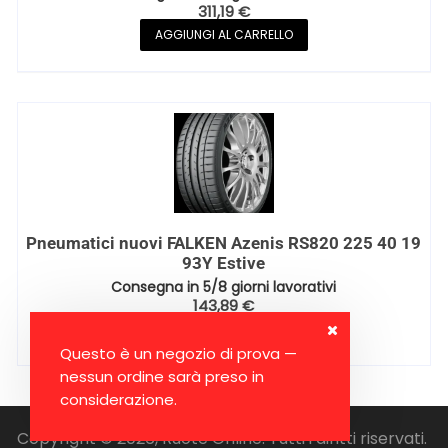
311,19
€
AGGIUNGI AL CARRELLO
Pneumatici nuovi FALKEN Azenis RS820 225 40 19
93Y Estive
Consegna in 5/8 giorni lavorativi
143,89
€
AGGIUNGI AL CARRELLO
Questo è un negozio di prova —
nessun ordine sarà preso in
considerazione.
Copyright © 2026, Ruote Online. Tutti i diritti riservati.