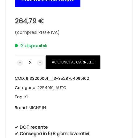
264,79
€
(compresi PFU e IVA)
12 disponibili
Pneumatici
AGGIUNGI AL CARRELLO
nuovi
MICHELIN
COD:
9133200001__3-3528704095162
PILOT
SUPER
Categorie:
2254019
,
AUTO
SPORT
Tag:
XL
XL
Brand:
MICHELIN
FSL
225
40
✔ DOT recente
19
✔ Consegna in 5/8 giorni lavorativi