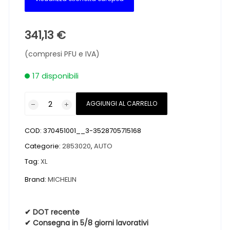
341,13
€
(compresi PFU e IVA)
17 disponibili
Pneumatici
AGGIUNGI AL CARRELLO
nuovi
MICHELIN
COD:
370451001__3-3528705715168
PILOT
SUPER
Categorie:
2853020
,
AUTO
SPORT
Tag:
XL
XL
Brand:
MICHELIN
FSL
*
285
✔ DOT recente
30
✔ Consegna in 5/8 giorni lavorativi