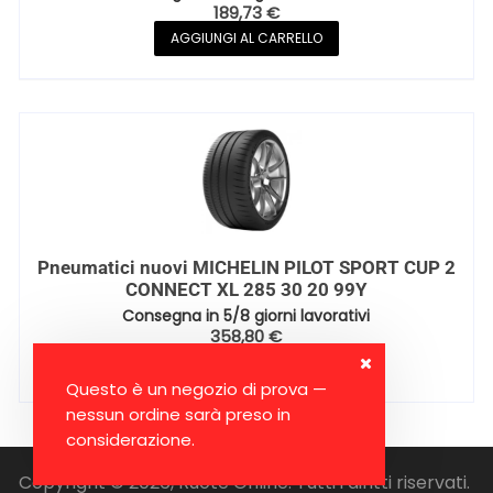
189,73
€
AGGIUNGI AL CARRELLO
Pneumatici nuovi MICHELIN PILOT SPORT CUP 2
CONNECT XL 285 30 20 99Y
Consegna in 5/8 giorni lavorativi
358,80
€
AGGIUNGI AL CARRELLO
Questo è un negozio di prova —
nessun ordine sarà preso in
considerazione.
Copyright © 2026, Ruote Online. Tutti i diritti riservati.