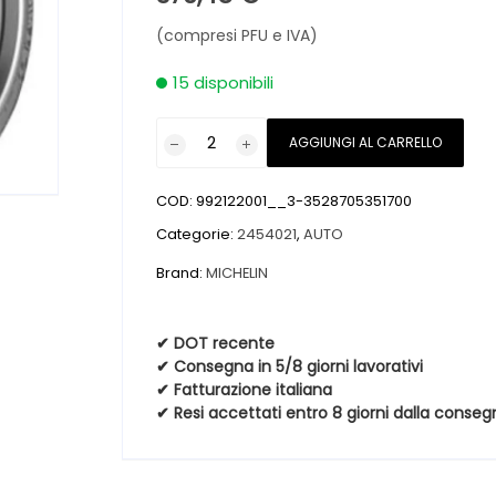
(compresi PFU e IVA)
15 disponibili
Pneumatici
AGGIUNGI AL CARRELLO
nuovi
MICHELIN
COD:
992122001__3-3528705351700
PILOT
SUPER
Categorie:
2454021
,
AUTO
SPORT
Brand:
MICHELIN
ZP
FSL
245
✔ DOT recente
✔ Consegna in 5/8 giorni lavorativi
40
✔ Fatturazione italiana
21
✔ Resi accettati entro 8 giorni dalla conseg
96Y
quantità