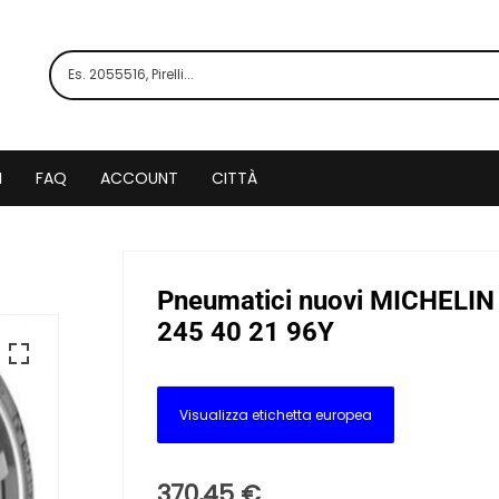
I
FAQ
ACCOUNT
CITTÀ
Pneumatici nuovi MICHELI
245 40 21 96Y
Visualizza etichetta europea
370,45
€