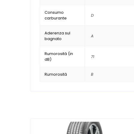
Consumo
D
carburante
Aderenza sul
A
bagnato
Rumorosità (in
71
dB)
Rumorosità
B