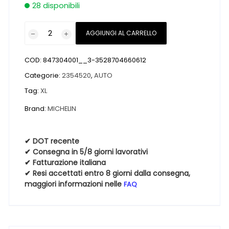
28 disponibili
Pneumatici
AGGIUNGI AL CARRELLO
nuovi
MICHELIN
COD:
847304001__3-3528704660612
PRIMACY
4
Categorie:
2354520
,
AUTO
XL
Tag:
XL
S1
Brand:
MICHELIN
235
45
20
✔ DOT recente
100V
✔ Consegna in 5/8 giorni lavorativi
quantità
✔ Fatturazione italiana
✔ Resi accettati entro 8 giorni dalla consegna,
maggiori informazioni nelle
FAQ