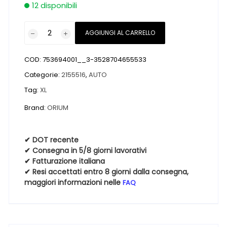
12 disponibili
Pneumatici
AGGIUNGI AL CARRELLO
nuovi
ORIUM
COD:
753694001__3-3528704655533
ALL
SEASONS
Categorie:
2155516
,
AUTO
SUV
Tag:
XL
XL
Brand:
ORIUM
215
55
16
✔ DOT recente
102V
✔ Consegna in 5/8 giorni lavorativi
4
✔ Fatturazione italiana
✔ Resi accettati entro 8 giorni dalla consegna,
Stagioni
maggiori informazioni nelle
FAQ
quantità