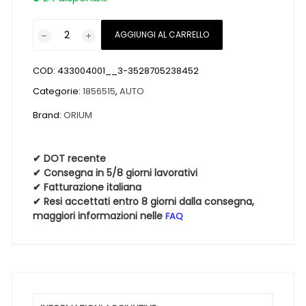
Pneumatici
AGGIUNGI AL CARRELLO
nuovi
ORIUM
COD:
433004001__3-3528705238452
ORIUM
ALL
Categorie:
1856515
,
AUTO
SEASON
Brand:
ORIUM
M+S
3PMSF
185
✔ DOT recente
✔ Consegna in 5/8 giorni lavorativi
65
✔ Fatturazione italiana
15
✔ Resi accettati entro 8 giorni dalla consegna,
88H
maggiori informazioni nelle
FAQ
4
Stagioni
quantità