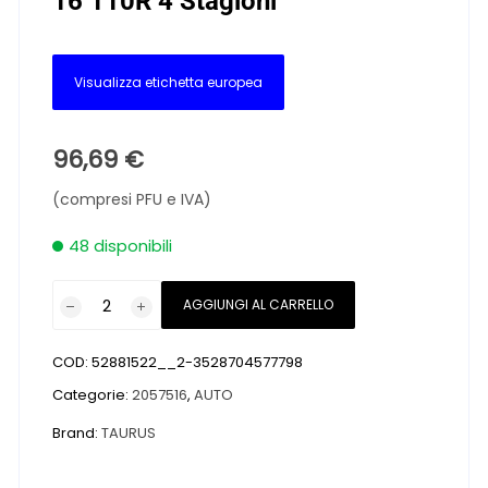
16 110R 4 Stagioni
Visualizza etichetta europea
96,69
€
(compresi PFU e IVA)
48 disponibili
Pneumatici
AGGIUNGI AL CARRELLO
nuovi
TAURUS
COD:
52881522__2-3528704577798
ALL
SEASON
Categorie:
2057516
,
AUTO
LIGHT
Brand:
TAURUS
TRUCK
205