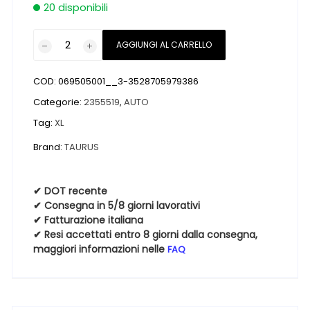
20 disponibili
Pneumatici
AGGIUNGI AL CARRELLO
nuovi
TAURUS
COD:
069505001__3-3528705979386
ALL
SEASON
Categorie:
2355519
,
AUTO
SUV
Tag:
XL
XL
Brand:
TAURUS
235
55
19
✔ DOT recente
105V
✔ Consegna in 5/8 giorni lavorativi
4
✔ Fatturazione italiana
✔ Resi accettati entro 8 giorni dalla consegna,
Stagioni
maggiori informazioni nelle
FAQ
quantità