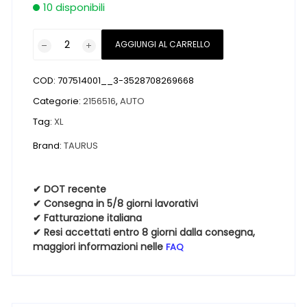
10 disponibili
Pneumatici
AGGIUNGI AL CARRELLO
nuovi
TAURUS
COD:
707514001__3-3528708269668
TAURUS
ALL
Categorie:
2156516
,
AUTO
SEASON
Tag:
XL
SUV
Brand:
TAURUS
XL
215
65
✔ DOT recente
16
✔ Consegna in 5/8 giorni lavorativi
102V
✔ Fatturazione italiana
✔ Resi accettati entro 8 giorni dalla consegna,
4
maggiori informazioni nelle
FAQ
Stagioni
quantità