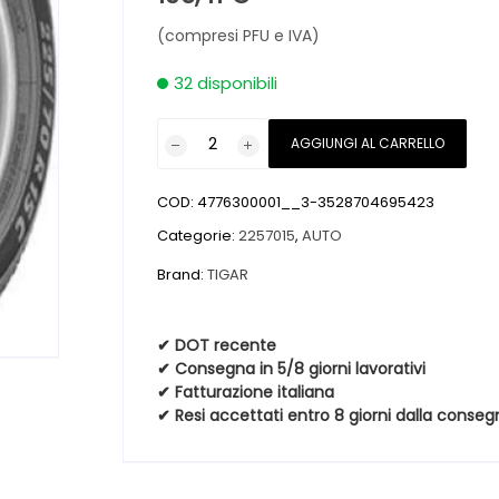
(compresi PFU e IVA)
32 disponibili
Pneumatici
AGGIUNGI AL CARRELLO
nuovi
TIGAR
COD:
4776300001__3-3528704695423
CARGO
SPEED
Categorie:
2257015
,
AUTO
WINTER
Brand:
TIGAR
C
8PR
M+S
✔ DOT recente
✔ Consegna in 5/8 giorni lavorativi
3PMSF
✔ Fatturazione italiana
225
✔ Resi accettati entro 8 giorni dalla conseg
70
15
112R