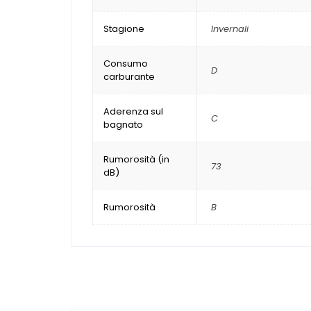
Stagione
Invernali
Consumo
D
carburante
Aderenza sul
C
bagnato
Rumorosità (in
73
dB)
Rumorosità
B