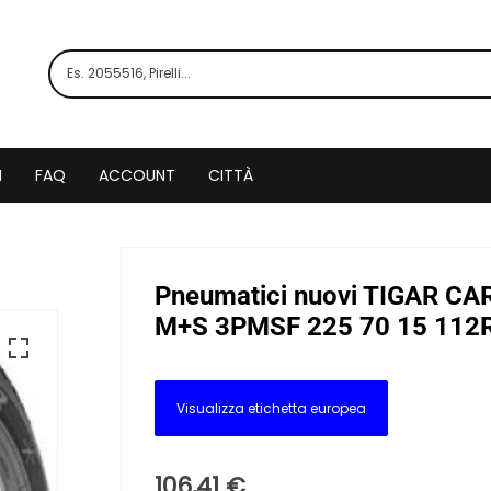
I
FAQ
ACCOUNT
CITTÀ
Pneumatici nuovi TIGAR C
M+S 3PMSF 225 70 15 112R 
Visualizza etichetta europea
106,41
€