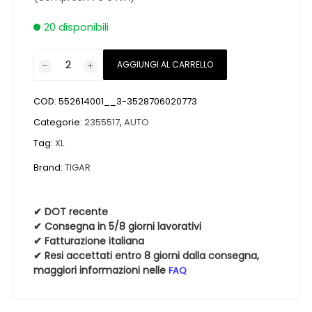
20 disponibili
Pneumatici
AGGIUNGI AL CARRELLO
nuovi
TIGAR
COD:
552614001__3-3528706020773
TIGAR
ALL
Categorie:
2355517
,
AUTO
SEASON
Tag:
XL
SUV
Brand:
TIGAR
XL
BSW
M+S
✔ DOT recente
3PMSF
✔ Consegna in 5/8 giorni lavorativi
235
✔ Fatturazione italiana
✔ Resi accettati entro 8 giorni dalla consegna,
55
maggiori informazioni nelle
FAQ
17
103V
4