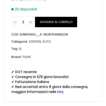
20 disponibili
Pneumatici
AGGIUNGI AL CARRELLO
nuovi
TIGAR
COD:
648614001__3-3528704866229
TIGAR
ALL
Categorie:
2355518
,
AUTO
SEASON
Tag:
XL
SUV
Brand:
TIGAR
XL
BSW
M+S
✔ DOT recente
3PMSF
✔ Consegna in 5/8 giorni lavorativi
235
✔ Fatturazione italiana
✔ Resi accettati entro 8 giorni dalla consegna,
55
maggiori informazioni nelle
FAQ
18
104V
4