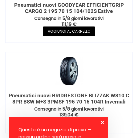
Pneumatici nuovi GOODYEAR EFFICIENTGRIP
CARGO 2 195 70 15 104/102S Estive
Consegna in 5/8 giorni lavorativi
111,19
€
AGGIUNGI AL CARRELLO
Pneumatici nuovi BRIDGESTONE BLIZZAK W810 C
8PR BSW M+S 3PMSF 195 70 15 104R Invernali
Consegna in 5/8 giorni lavorativi
139,04
€
AGGIUNGI AL CARRELLO
Questo è un negozio di prova —
nessun ordine sarà preso in