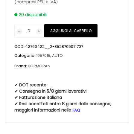
(compresi PFU e IVA)
20 disponibili
Pneumatici
AGGIUNGI AL CARRELLO
nuovi
KORMORAN
COD:
42760422__2-3528705071707
ALL
SEASON
Categorie:
1957015
,
AUTO
LIGHT
Brand:
KORMORAN
TRUCK
195
70
✔ DOT recente
✔ Consegna in 5/8 giorni lavorativi
15
✔ Fatturazione italiana
104/102R
✔ Resi accettati entro 8 giorni dalla consegna,
4
maggiori informazioni nelle
FAQ
Stagioni
quantità