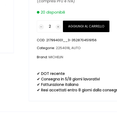
(compresi PFU e IVA)
20 disponibili
Pneumatici
AGGIUNGI AL CARRELLO
nuovi
MICHELIN
COD:
217994001__3-3528704519156
E.PRIMACY
225
Categorie:
2254018
,
AUTO
40
Brand:
MICHELIN
18
92Y
quantità
✔ DOT recente
✔ Consegna in 5/8 giorni lavorativi
✔ Fatturazione italiana
✔ Resi accettati entro 8 giorni dalla conseg