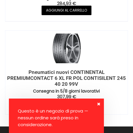
284,93
€
AGGIUNGI AL CARRELLO
Pneumatici nuovi CONTINENTAL
PREMIUMCONTACT 6 XL FR POL CONTISILENT 245
40 20 99V
Consegna in 5/8 giorni lavorativi
307,99
€
AGGIUNGI AL CARRELLO
Questo è un negozio di prova —
nessun ordine sarà preso in
considerazione.