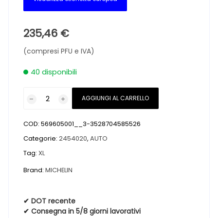
235,46
€
(compresi PFU e IVA)
40 disponibili
Pneumatici
AGGIUNGI AL CARRELLO
nuovi
MICHELIN
COD:
569605001__3-3528704585526
E.PRIMACY
XL
Categorie:
2454020
,
AUTO
*
Tag:
XL
MO
Brand:
MICHELIN
BSW
245
40
✔ DOT recente
20
✔ Consegna in 5/8 giorni lavorativi