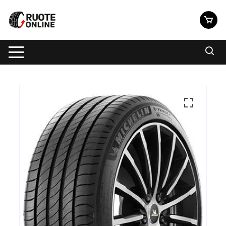
Vai
al
contenuto