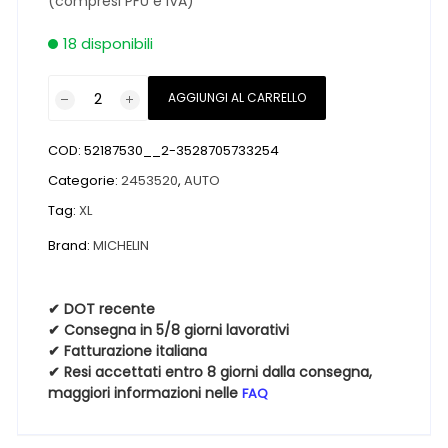
(compresi PFU e IVA)
18 disponibili
Pneumatici
AGGIUNGI AL CARRELLO
nuovi
MICHELIN
COD:
52187530__2-3528705733254
PILOT
ALPIN
Categorie:
2453520
,
AUTO
5
Tag:
XL
XL
Brand:
MICHELIN
FR
NA5
245
✔ DOT recente
35
✔ Consegna in 5/8 giorni lavorativi
20
✔ Fatturazione italiana
✔ Resi accettati entro 8 giorni dalla consegna,
95V
maggiori informazioni nelle
FAQ
Invernali
quantità