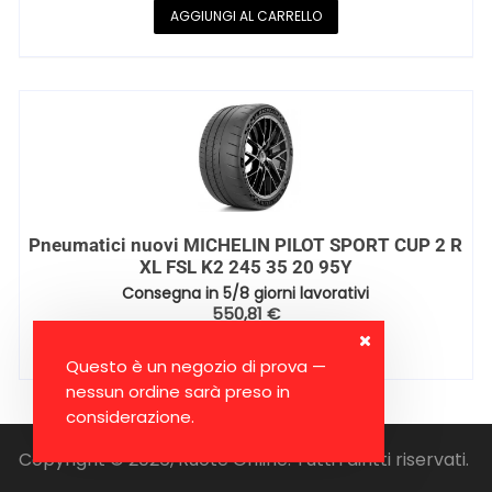
AGGIUNGI AL CARRELLO
Pneumatici nuovi MICHELIN PILOT SPORT CUP 2 R
XL FSL K2 245 35 20 95Y
Consegna in 5/8 giorni lavorativi
550,81
€
AGGIUNGI AL CARRELLO
Questo è un negozio di prova —
nessun ordine sarà preso in
considerazione.
Copyright © 2026, Ruote Online. Tutti i diritti riservati.