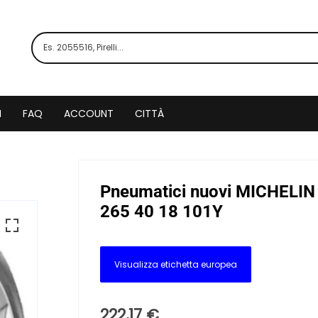
I
FAQ
ACCOUNT
CITTÀ
Pneumatici nuovi MICHELIN
265 40 18 101Y
Visualizza etichetta europea
222,17
€