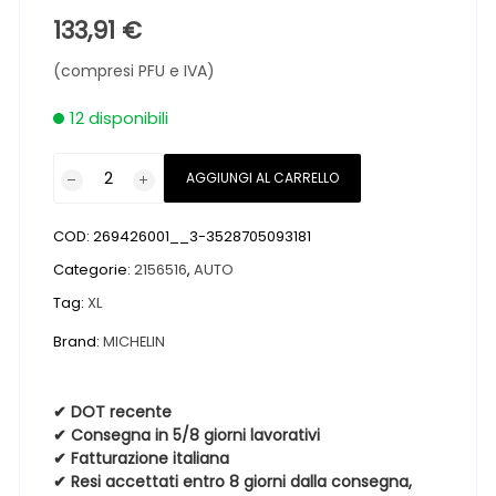
133,91
€
(compresi PFU e IVA)
12 disponibili
Pneumatici
AGGIUNGI AL CARRELLO
nuovi
MICHELIN
COD:
269426001__3-3528705093181
PRIMACY
5
Categorie:
2156516
,
AUTO
XL
Tag:
XL
215
Brand:
MICHELIN
65
16
102V
✔ DOT recente
quantità
✔ Consegna in 5/8 giorni lavorativi
✔ Fatturazione italiana
✔ Resi accettati entro 8 giorni dalla consegna,