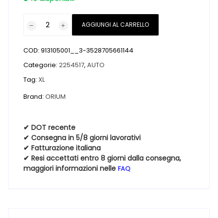
Pneumatici
AGGIUNGI AL CARRELLO
nuovi
ORIUM
COD:
913105001__3-3528705661144
ALL
SEASON
Categorie:
2254517
,
AUTO
XL
Tag:
XL
225
Brand:
ORIUM
45
17
94V
✔ DOT recente
4
✔ Consegna in 5/8 giorni lavorativi
Stagioni
✔ Fatturazione italiana
✔ Resi accettati entro 8 giorni dalla consegna,
quantità
maggiori informazioni nelle
FAQ